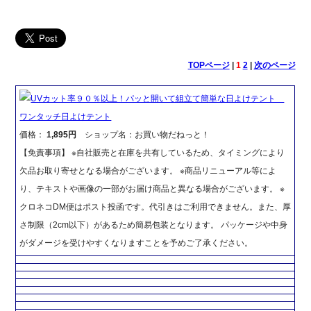
TOPページ
|
1
2
|
次のページ
UVカット率９０％以上！パッと開いて組立て簡単な日よけテント
ワンタッチ日よけテント
価格：
1,895円
ショップ名：お買い物だねっと！
【免責事項】 ※自社販売と在庫を共有しているため、タイミングにより
欠品お取り寄せとなる場合がございます。 ※商品リニューアル等によ
り、テキストや画像の一部がお届け商品と異なる場合がございます。 ※
クロネコDM便はポスト投函です。代引きはご利用できません。また、厚
さ制限（2cm以下）があるため簡易包装となります。 パッケージや中身
がダメージを受けやすくなりますことを予めご了承ください。