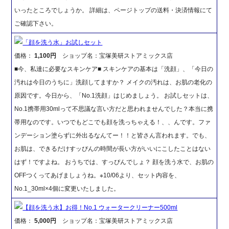
いったところでしょうか。 詳細は、ページトップの送料・決済情報にて
ご確認下さい。
「顔を洗う水」お試しセット
価格：
1,100円
ショップ名：宝塚美研ストアミックス店
■今、私達に必要なスキンケア■ スキンケアの基本は「洗顔」、「今日の
汚れは今日のうちに」洗顔してますか？ メイクの汚れは、お肌の老化の
原因です。今日から、「No.1洗顔」はじめましょう。 お試しセットは、
No.1携帯用30mlって不思議な言い方だと思われませんでした？本当に携
帯用なのです。いつでもどこでも顔を洗っちゃえる！、、んです。ファ
ンデーション塗らずに外出るなんてー！！と皆さん言われます。でも、
お肌は、できるだけすッぴんの時間が長い方がいいにこしたことはない
はず！ですよね。 おうちでは、すっぴんでしょ？ 顔を洗う水で、お肌の
OFFつくってあげましょうね。※10/06より、セット内容を、
No.1_30ml×4個に変更いたしました。
【顔を洗う水】お得！No.1 ウォータークリーナー500ml
価格：
5,000円
ショップ名：宝塚美研ストアミックス店