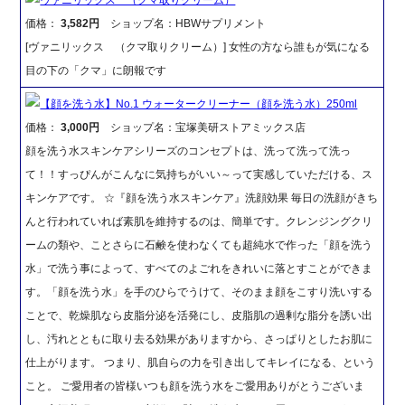
価格：
3,582円
ショップ名：HBWサプリメント
[ヴァニリックス （クマ取りクリーム）] 女性の方なら誰もが気になる
目の下の「クマ」に朗報です
【顔を洗う水】No.1 ウォータークリーナー（顔を洗う水）250ml
価格：
3,000円
ショップ名：宝塚美研ストアミックス店
顔を洗う水スキンケアシリーズのコンセプトは、洗って洗って洗っ
て！！すっぴんがこんなに気持ちがいい～って実感していただける、ス
キンケアです。 ☆『顔を洗う水スキンケア』洗顔効果 毎日の洗顔がきち
んと行われていれば素肌を維持するのは、簡単です。クレンジングクリ
ームの類や、ことさらに石鹸を使わなくても超純水で作った「顔を洗う
水」で洗う事によって、すべてのよごれをきれいに落とすことができま
す。「顔を洗う水」を手のひらでうけて、そのまま顔をこすり洗いする
ことで、乾燥肌なら皮脂分泌を活発にし、皮脂肌の過剰な脂分を誘い出
し、汚れとともに取り去る効果がありますから、さっぱりとしたお肌に
仕上がります。 つまり、肌自らの力を引き出してキレイになる、という
こと。 ご愛用者の皆様いつも顔を洗う水をご愛用ありがとうございま