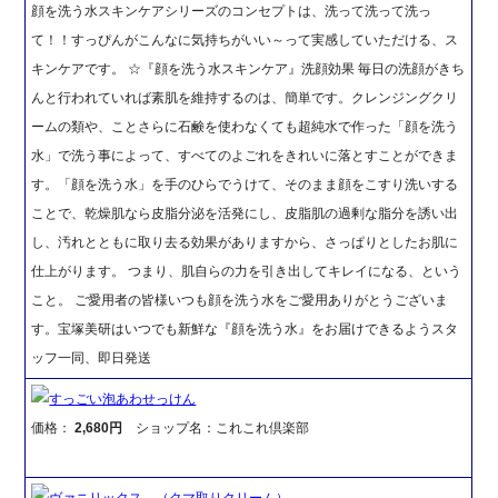
顔を洗う水スキンケアシリーズのコンセプトは、洗って洗って洗っ
て！！すっぴんがこんなに気持ちがいい～って実感していただける、ス
キンケアです。 ☆『顔を洗う水スキンケア』洗顔効果 毎日の洗顔がきち
んと行われていれば素肌を維持するのは、簡単です。クレンジングクリ
ームの類や、ことさらに石鹸を使わなくても超純水で作った「顔を洗う
水」で洗う事によって、すべてのよごれをきれいに落とすことができま
す。「顔を洗う水」を手のひらでうけて、そのまま顔をこすり洗いする
ことで、乾燥肌なら皮脂分泌を活発にし、皮脂肌の過剰な脂分を誘い出
し、汚れとともに取り去る効果がありますから、さっぱりとしたお肌に
仕上がります。 つまり、肌自らの力を引き出してキレイになる、という
こと。 ご愛用者の皆様いつも顔を洗う水をご愛用ありがとうございま
す。宝塚美研はいつでも新鮮な『顔を洗う水』をお届けできるようスタ
ッフ一同、即日発送
すっごい泡あわせっけん
価格：
2,680円
ショップ名：これこれ倶楽部
ヴァニリックス （クマ取りクリーム）