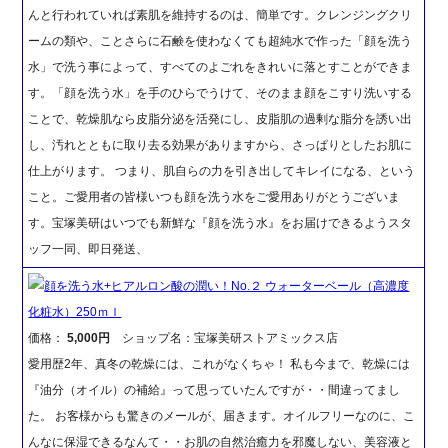
んと行われていれば素肌を維持するのは、簡単です。クレンジングクリ
ームの類や、ことさらに石鹸を使わなくても超純水で作った「顔を洗う
水」で洗う事によって、すべてのよごれをきれいに落とすことができま
す。「顔を洗う水」を手のひらでうけて、そのまま顔をこすり洗いする
ことで、乾燥肌なら皮脂分泌を活発にし、皮脂肌の過剰な脂分を誘い出
し、汚れとともに取り去る効果がありますから、さっぱりとしたお肌に
仕上がります。 つまり、肌自らの力を引き出してキレイになる、という
こと。ご愛用者の皆様いつも顔を洗う水をご愛用ありがとうございま
す。宝塚美研はいつでも新鮮な『顔を洗う水』をお届けできるようスタ
ッフ一同、即日発送、
顔を洗う水+ヒアルロン酸の潤い！No.２ ウォーターベール（高濃度
化粧水）250ｍｌ
価格：
5,000円
ショップ名：宝塚美研ストアミックス店
愛用歴2年、真冬の乾燥には、これがなくちゃ！ 私も今まで、乾燥には
『油分（オイル）の補給』って思っていたんですが・・間違ってまし
た。 お客様からも驚きのメールが、届きます。オイルフリーなのに、こ
んなに保湿できるなんて・・お肌の自然治癒力を邪魔しない、美容液と