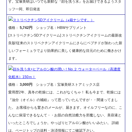
す。宝塚美研はいつでも新鮮な『顔を洗う水』をお届けできるようスタ
ッフ一同、即日発送
ストリベクチンSDアイクリーム（※箱ナシです。）
価格：
5,742円
ショップ名：HBWサプリメント
[ストリベクチンSDアイクリーム] ストリベクチンアイクリームの最新改
良版!従来のストリベクチンアイクリームにさらにペプチドが加わった新
しいフォーミュラでより効果的に美しく健康的な目元のために働きかけ
ます。
顔を洗う水+ヒアルロン酸の潤い！No.２ ウォーターベール（高濃度
化粧水）150ｍｌ
価格：
3,000円
ショップ名：宝塚美研ストアミックス店
愛用歴2年、真冬の乾燥には、これがなくちゃ！ 私も今まで、乾燥には
『油分（オイル）の補給』って思っていたんですが・・間違ってまし
た。 お客様からも驚きのメールが、届きます。オイルフリーなのに、こ
んなに保湿できるなんて・・お肌の自然治癒力を邪魔しない、美容液と
いったところでしょうか。やっぱりヒアルロン酸がいいみたい。 詳細
は、ページトップの送料・決済情報にてご確認下さい。