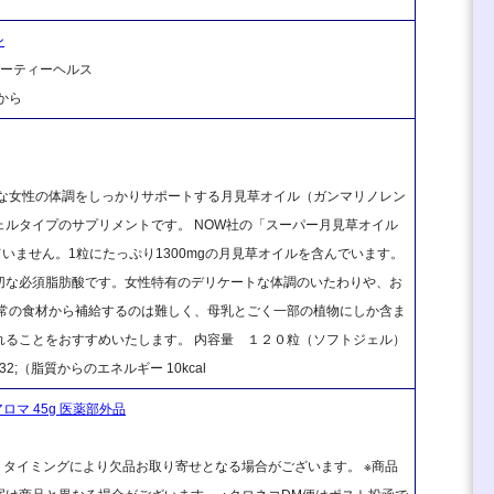
ン
ビューティーヘルス
から
ートな女性の体調をしっかりサポートする月見草オイル（ガンマリノレン
ルタイプのサプリメントです。 NOW社の「スーパー月見草オイル
ていません。1粒にたっぷり1300mgの月見草オイルを含んでいます。
切な必須脂肪酸です。女性特有のデリケートな体調のいたわりや、お
通常の食材から補給するのは難しく、母乳とごく一部の植物にしか含ま
れることをおすすめいたします。 内容量 １２０粒（ソフトジェル）
32;（脂質からのエネルギー 10kcal
マ 45g 医薬部外品
、タイミングにより欠品お取り寄せとなる場合がございます。 ※商品