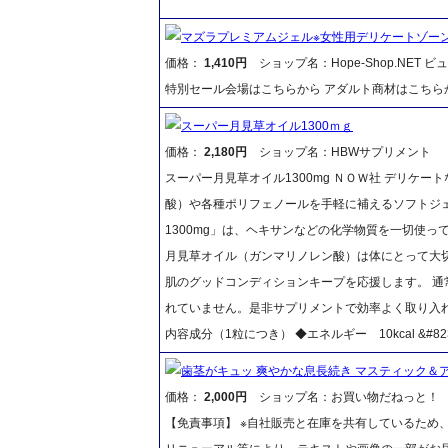
マズラプレミアムジェル※女性用デリケートゾー
価格：
1,410円
ショップ名：Hope-Shop.NET 
特別セール会場はこちらから アダルト商材はこちら
スーパー月見草オイル1300ｍｇ
価格：
2,180円
ショップ名：HBWサプリメント
スーパー月見草オイル1300mg ＮＯＷ社 デリケ
酸）や各種ポリフェノールを手軽に補えるソフトジェ
1300mg」は、ヘキサンなどの化学物質を一切使っ
月見草オイル（ガンマリノレン酸）は体にとって大
肌のグッドコンディションキープを応援します。 
れていません。是非サプリメントで効率よく取り入
内容成分（1粒につき） ◆エネルギー 10kcal &#82
歯茎がキュッ 爽やかな息長続き マスティック＆アロ
価格：
2,000円
ショップ名：お買い物だねっと！
【免責事項】 ※自社販売と在庫を共有しているため