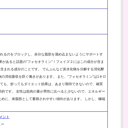
。
されるのをブロックし、余分な脂肪を溜め込まないようにサポートす
果があると話題の“フォセオラミン”！フェイズ２にはこの成分が含ま
に含まれる成分のことです。 でんぷんなど炭水化物を分解する消化酵
の消化吸収を防ぐ働きがあります。 また、“フォセオラミン”は1キロ
べても、炒ってもダイエット効果は、あまり期待できないので、確実
果的です。 女性は筋肉の量が男性に比べると少ないので、エネルギー
ために、体脂肪として蓄積されやすい傾向があります。 しかし、極端
メント
ュー