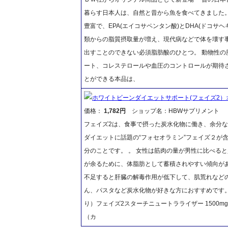
暮らす日本人は、自然と昔から魚を食べてきました
豊富で、EPA(エイコサペンタン酸)とDHA(ドコ
類からの脂質摂取量が増え、現代病などで体を壊す
出すことのできない必須脂肪酸のひとつ。 動物性
ート、コレステロールや血圧のコントロールが期待さ
とができる本品は、
ホワイトビーンダイエットサポート(フェイズ2）
価格：
1,782円
ショップ名：HBWサプリメント
フェイズ2は、食事で摂った炭水化物に働き、余分
ダイエットに話題の“フォセオラミン”フェイズ２が含
分のことです。 。 女性は筋肉の量が男性に比べる
が余るために、体脂肪として蓄積されやすい傾向が
不足すると肝臓の解毒作用が低下して、肌荒れなど
ん、パスタなど炭水化物が好きな方におすすめです。ぜ
り）フェイズ2スターチニュートラライザー 1500
（カ