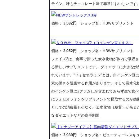
テイン。味もチョコレート味で非常においしいです
NEWザントレックス3赤
価格：
3,582円
ショップ名：HBWサプリメント
ＮＯＷ社 フェイズ2（白インゲン豆エキス）
価格：
2,052円
ショップ名：HBWサプリメント
フェイズ2は、食事で摂った炭水化物が体内で吸収
る新しいサプリメントです。 ダイエットに大きな効
れています。“フォセオラミン”とは、白インゲン豆
素の働きを阻害する作用があります。そして炭水化物
のインゲン豆に2グラムしか含まれておらず生で食
にフォセオラミンをサプリメントで摂取するのが効
としての消費量も少なく、炭水化物（糖質）が余る
なダイエットなどの食事制限
【エナジーアイアン】筋肉増強ダイエットサプリ
価格：
3,980円
ショップ名：ビューティーレスキ