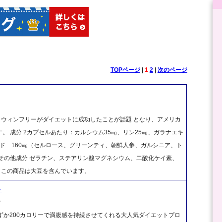
TOPページ
|
1
2
|
次のページ
ペラウィンフリーがダイエットに成功したことが話題 となり、アメリカ
 成分 2カプセルあたり：カルシウム35㎎、リン25㎎、ガラナエキ
ンド 160㎎（セルロース、グリーンティ、朝鮮人参、ガルシニア、ト
その他成分 ゼラチン、ステアリン酸マグネシウム、二酸化ケイ素、
、大豆 この商品は大豆を含んでいます。
ト
ク
分わずか200カロリーで満腹感を持続させてくれる大人気ダイエットプロ