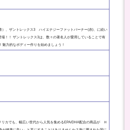
（青）、ザントレックス3 ハイエナジーファットバーナー(赤)、に続い
場！！ ザントレックス3は、数々の著名人が愛用していることで有
！魅力的なボディー作りを始めましょう！
リカでも、幅広い世代から人気を集めるEPA/DHA配合の商品が Ｈ
本食が健康に良い」と耳にすることはありませんか？海に囲まれた国に