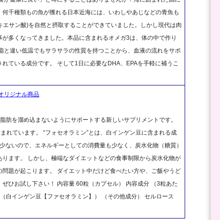
。何千種類もの魚が獲れる日本近海には、いわしやあじなどの青魚も
サヘキエサン酸)を自然と摂取することができていました。しかし現代は肉
事が多くなってきました。本品に含まれるオメガ3は、体の中で作り
の脂と違い低温でもサラサラの性質を持つことから、血液の流れをサポ
れている成分です。 そして1日に必要なDHA、EPAを手軽に補うこ
オリジナル商品
な脂肪を溜め込まないようにサポートする新しいサプリメントです。
まれています。 “フォセオラミン”とは、白インゲン豆に含まれる成
と少ないので、エネルギーとしての消費量も少なく、炭水化物（糖質）
あります。 しかし、極端なダイエットなどの食事制限から炭水化物が
の問題が起こります。 ダイエット中だけど食べたい方や、ご飯やうど
ひお試し下さい！ 内容量 60粒（カプセル） 内容成分 （3粒あた
mg（白インゲン豆【ファセオラミン】） （その他成分） セルロース