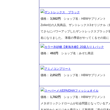
ザントレックス ブラック
価格：
3,582円
ショップ名：HBWサプリメント
Zoller社の人気商品、ザントレックス3オリジナル
てさらにパワーアップしたザントレックスブラック登
名になりました。 薄着の季節がやってくるその前に
カラー氷砂糖【東海氷糖】20袋入り１パック
価格：
492円
ショップ名：みぞた商店
アミノコンプリート
価格：
2,052円
ショップ名：HBWサプリメント
スーパーメガEPA/DHAフィッシュオイル
価格：
1,782円
ショップ名：HBWサプリメント
メタボリックシドロームが社会問題となっているアメ
ＢＷ社からオリジナル商品として新登場 「昔の日