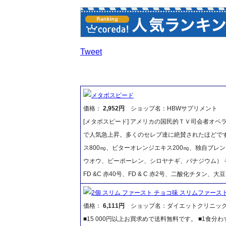
Tweet
メタボスピード
価格：
2,952円
ショップ名：HBWサプリメント
[メタボスピード] アメリカの国民的ＴＶ司会者オ
で人気急上昇。多くのセレブ達に絶賛されたほどです。
ス800㎎、ビターオレンジエキス200㎎、独自ブレ
ウオウ、ビーポーレン、シロヤナギ、バナジウム） 
FD &C 赤40号、FD & C 赤2号、二酸化チタン
2個 スリム ファースト チョコ味 スリムファース
価格：
6,111円
ショップ名：ダイエットクリニッ
■15 000円以上お買求めで送料無料です。 ■1食