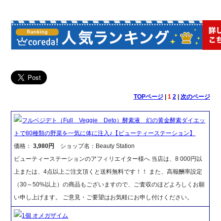
TOPページ
|
1
2
|
次のページ
フルベジデト（Full Veggie Deto）酵素液 幻の黄金酵素ダイエッ
トで80種類の野菜を一気に体に注入♪【ビューティーステーション】
価格：
3,980円
ショップ名：Beauty Station
ビューティーステーションのアフィリエイター様へ 当店は、8 000円以
上または、4点以上ご注文頂くと送料無料です！！ また、高報酬率設定
（30～50%以上）の商品もございますので、ご査収のほどよろしくお願
い申し上げます。 ご意見・ご要望はお気軽にお申し付けください。
1個 オメガザイム