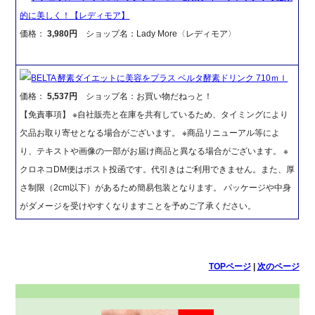
的に美しく！【レディモア】
価格：
3,980円
ショップ名：Lady More〈レディモア〉
BELTA 酵素ダイエットに美容をプラス ベルタ酵素ドリンク 710ｍｌ
価格：
5,537円
ショップ名：お買い物だねっと！
【免責事項】 ※自社販売と在庫を共有しているため、タイミングにより
欠品お取り寄せとなる場合がございます。 ※商品リニューアル等によ
り、テキストや画像の一部がお届け商品と異なる場合がございます。 ※
クロネコDM便はポスト投函です。代引きはご利用できません。また、厚
さ制限（2cm以下）があるため簡易包装となります。 パッケージや中身
がダメージを受けやすくなりますことを予めご了承ください。
TOPページ
|
次のページ