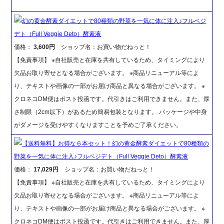
幻の黄金酵素ダイエットで80種類の野菜を一気に体に注入♪フルベジ
デト（Full Veggie Deto）酵素液
価格：
3,600円
ショップ名：お買い物だねっと！
【免責事項】 ※自社販売と在庫を共有しているため、タイミングにより
欠品お取り寄せとなる場合がございます。 ※商品リニューアル等によ
り、テキストや画像の一部がお届け商品と異なる場合がございます。 ※
クロネコDM便はポスト投函です。代引きはご利用できません。また、厚
さ制限（2cm以下）があるため簡易包装となります。 パッケージや中身
がダメージを受けやすくなりますことを予めご了承ください。
【送料無料】お得な６本セット！幻の黄金酵素ダイエットで80種類の
野菜を一気に体に注入♪フルベジデト（Full Veggie Deto）酵素液
価格：
17,029円
ショップ名：お買い物だねっと！
【免責事項】 ※自社販売と在庫を共有しているため、タイミングにより
欠品お取り寄せとなる場合がございます。 ※商品リニューアル等によ
り、テキストや画像の一部がお届け商品と異なる場合がございます。 ※
クロネコDM便はポスト投函です。代引きはご利用できません。また、厚