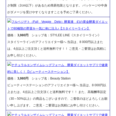
さ制限（2cm以下）があるため簡易包装となります。 パッケージや中身
がダメージを受けやすくなりますことを予めご了承ください。
フルベジデト（Full Veggie Deto）酵素液 幻の黄金酵素ダイエッ
トで80種類の野菜を一気に体に注入♪【スタイリーライン】
価格：
3,980円
ショップ名：STYLEE LINE《スタイリーライン》
スタイリーラインのアフィリエイター様へ 当店は、8 000円以上また
は、4点以上ご注文頂くと送料無料です！！ ご意見・ご要望はお気軽に
お申し付けください。
ナチュラルエンザイムレッグフォーム 酵素ダイエットサプリで健康
的に美しく！【ビューティーステーション】
価格：
3,980円
ショップ名：Beauty Station
ビューティーステーションのアフィリエイター様へ 当店は、8 000円以
上または、4点以上ご注文頂くと送料無料です！！ また、高報酬率設定
（30～50%以上）の商品もございますので、ご査収のほどよろしくお願
い申し上げます。 ご意見・ご要望はお気軽にお申し付けください。
ナチュラルエンザイムレッグフォーム 酵素ダイエットサプリで健康