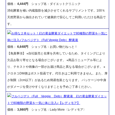
価格：
4,444円
ショップ名：ダイエットクリニック
消化酵素を補い内蔵脂肪を減少させてくれるサプリメントです。100％
天然野菜から抽出されていて健康的で安心してご利用いただける商品で
す。
お得な２本セット！幻の黄金酵素ダイエットで80種類の野菜を一気に
体に注入♪フルベジデト（Full Veggie Deto）酵素液
価格：
6,648円
ショップ名：お買い物だねっと！
【免責事項】 ※自社販売と在庫を共有しているため、タイミングにより
欠品お取り寄せとなる場合がございます。 ※商品リニューアル等によ
り、テキストや画像の一部がお届け商品と異なる場合がございます。 ※
クロネコDM便はポスト投函です。代引きはご利用できません。また、厚
さ制限（2cm以下）があるため簡易包装となります。 パッケージや中身
がダメージを受けやすくなりますことを予めご了承ください。
フルベジデト（Full Veggie Deto）酵素液 幻の黄金酵素ダイエッ
トで80種類の野菜を一気に体に注入♪【レディモア】
価格：
3,980円
ショップ名：Lady More〈レディモア〉